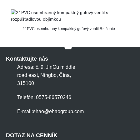
2” PVC osemhranný kompaktný guľový ventil Riešenie...
Kontaktujte nás
Adresa: č. 9, JinGu middle
road east, Ningbo, Čína,
315100
Telefón: 0575-86570246
E-mail:
ehao@ehaogroup.com
DOTAZ NA CENNÍK