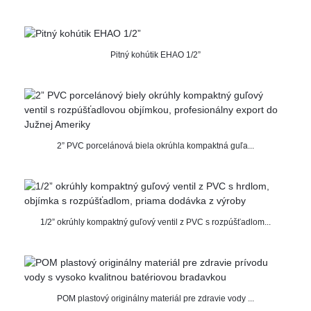
Pitný kohútik EHAO 1/2”
2” PVC porcelánová biela okrúhla kompaktná guľa...
1/2” okrúhly kompaktný guľový ventil z PVC s rozpúšťadlom...
POM plastový originálny materiál pre zdravie vody ...