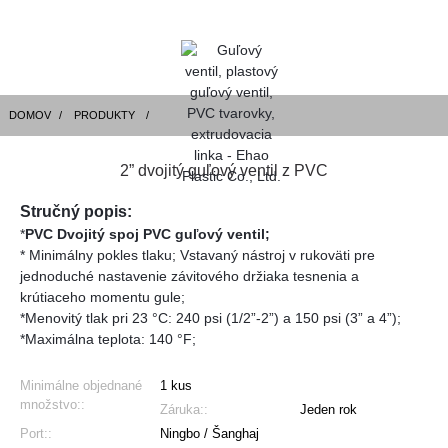
DOMOV
PRODUKTY
2” dvojitý guľový ventil z PVC
Stručný popis:
*
PVC Dvojitý spoj PVC guľový ventil;
* Minimálny pokles tlaku; Vstavaný nástroj v rukoväti pre
jednoduché nastavenie závitového držiaka tesnenia a
krútiaceho momentu gule;
*Menovitý tlak pri 23 °C: 240 psi (1/2”-2”) a 150 psi (3” a 4”);
*Maximálna teplota: 140 °F;
Minimálne objednané
1 kus
množstvo::
Záruka::
Jeden rok
Port::
Ningbo / Šanghaj