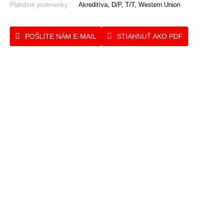
Platobné podmienky::
Akreditíva, D/P, T/T, Western Union
POŠLITE NÁM E-MAIL
STIAHNUŤ AKO PDF