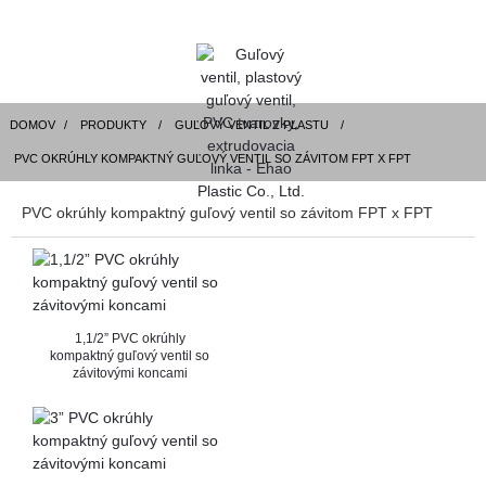
DOMOV
PRODUKTY
GUĽOVÝ VENTIL Z PLASTU
PVC OKRÚHLY KOMPAKTNÝ GUĽOVÝ VENTIL SO ZÁVITOM FPT X FPT
PVC okrúhly kompaktný guľový ventil so závitom FPT x FPT
1,1/2” PVC okrúhly
kompaktný guľový ventil so
závitovými koncami